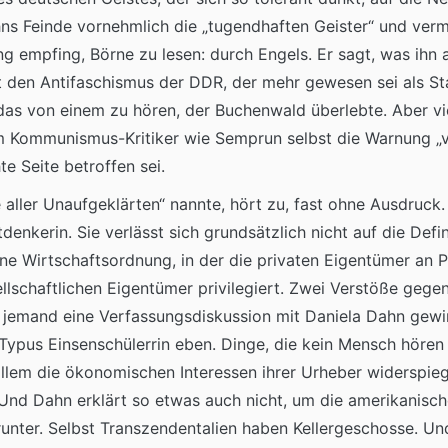
ns Feinde vornehmlich die „tugendhaften Geister“ und verme
 empfing, Börne zu lesen: durch Engels. Er sagt, was ihn an
 den Antifaschismus der DDR, der mehr gewesen sei als Staa
das von einem zu hören, der Buchenwald überlebte. Aber vie
Kommunismus-Kritiker wie Semprun selbst die Warnung „vo
te Seite betroffen sei.
aller Unaufgeklärten“ nannte, hört zu, fast ohne Ausdruck. 
tdenkerin. Sie verlässt sich grundsätzlich nicht auf die Defi
 eine Wirtschaftsordnung, in der die privaten Eigentümer an P
ellschaftlichen Eigentümer privilegiert. Zwei Verstöße geg
jemand eine Verfassungsdiskussion mit Daniela Dahn gewi
 Typus Einsenschülerrin eben. Dinge, die kein Mensch hören w
lem die ökonomischen Interessen ihrer Urheber widerspiegel
 Und Dahn erklärt so etwas auch nicht, um die amerikanisc
nter. Selbst Transzendentalien haben Kellergeschosse. Und