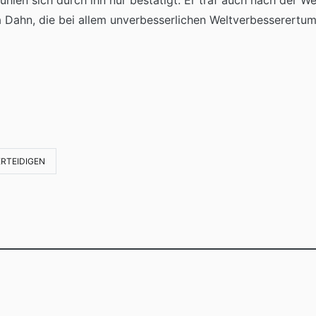
len sich durch ihn nur bestätigt. Er traf auch nach der Wen
a Dahn, die bei allem unverbesserlichen Weltverbesserertum
RTEIDIGEN