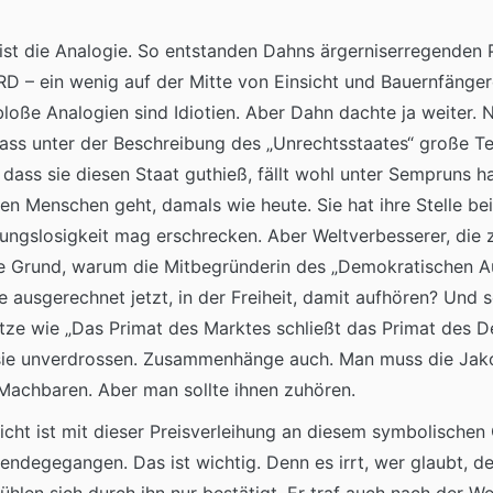
ist die Analogie. So entstanden Dahns ärgerniserregenden P
RD – ein wenig auf der Mitte von Einsicht und Bauernfänge
bloße Analogien sind Idiotien. Aber Dahn dachte ja weiter.
 Dass unter der Beschreibung des „Unrechtsstaates“ große Te
 dass sie diesen Staat guthieß, fällt wohl unter Sempruns 
ten Menschen geht, damals wie heute. Sie hat ihre Stelle 
ngungslosigkeit mag erschrecken. Aber Weltverbesserer, die
fste Grund, warum die Mitbegründerin des „Demokratischen Au
 ausgerechnet jetzt, in der Freiheit, damit aufhören? Und so 
ätze wie „Das Primat des Marktes schließt das Primat des D
t sie unverdrossen. Zusammenhänge auch. Man muss die Jako
achbaren. Aber man sollte ihnen zuhören.
icht ist mit dieser Preisverleihung an diesem symbolischen
ndegegangen. Das ist wichtig. Denn es irrt, wer glaubt, der