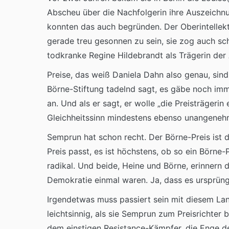
Abscheu über die Nachfolgerin ihre Auszeichn
konnten das auch begründen. Der Oberintellektu
gerade treu gesonnen zu sein, sie zog auch sch
todkranke Regine Hildebrandt als Trägerin der
Preise, das weiß Daniela Dahn also genau, sind
Börne-Stiftung tadelnd sagt, es gäbe noch imm
an. Und als er sagt, er wolle „die Preisträgeri
Gleichheitssinn mindestens ebenso unangenehm 
Semprun hat schon recht. Der Börne-Preis ist d
Preis passt, es ist höchstens, ob so ein Börne
radikal. Und beide, Heine und Börne, erinnern 
Demokratie einmal waren. Ja, dass es ursprüngl
Irgendetwas muss passiert sein mit diesem Land
leichtsinnig, als sie Semprun zum Preisrichter
dem einstigen Resistance-Kämpfer, die Enge de