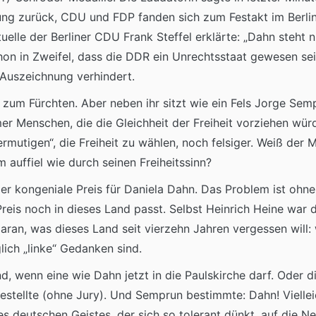
ung zurück, CDU und FDP fanden sich zum Festakt im Berlin
elle der Berliner CDU Frank Steffel erklärte: „Dahn steht 
on in Zweifel, dass die DDR ein Unrechtsstaat gewesen sei
 Auszeichnung verhindert.
 zum Fürchten. Aber neben ihr sitzt wie ein Fels Jorge Se
er Menschen, die die Gleichheit der Freiheit vorziehen wür
n ermutigen“, die Freiheit zu wählen, noch felsiger. Weiß de
auffiel wie durch seinen Freiheitssinn?
er kongeniale Preis für Daniela Dahn. Das Problem ist ohneh
-Preis noch in dieses Land passt. Selbst Heinrich Heine war 
daran, was dieses Land seit vierzehn Jahren vergessen will: 
ich „linke“ Gedanken sind.
, wenn eine wie Dahn jetzt in die Paulskirche darf. Oder d
 bestellte (ohne Jury). Und Semprun bestimmte: Dahn! Vielle
s deutschen Geistes, der sich so tolerant dünkt, auf die N