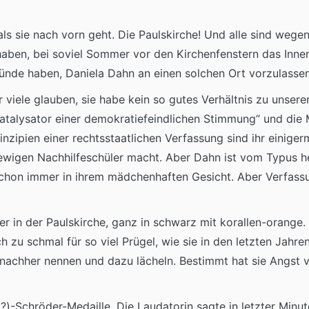
als sie nach vorn geht. Die Paulskirche! Und alle sind wegen
haben, bei soviel Sommer vor den Kirchenfenstern das Inn
ründe haben, Daniela Dahn an einen solchen Ort vorzulasse
viele glauben, sie habe kein so gutes Verhältnis zu unserer 
„Katalysator einer demokratiefeindlichen Stimmung“ und die Mi
zipien einer rechtsstaatlichen Verfassung sind ihr einige
ewigen Nachhilfeschüler macht. Aber Dahn ist vom Typus he
schon immer in ihrem mädchenhaften Gesicht. Aber Verfassun
er in der Paulskirche, ganz in schwarz mit korallen-orange
ich zu schmal für so viel Prügel, wie sie in den letzten Jahr
nachher nennen und dazu lächeln. Bestimmt hat sie Angst vo
(?)-Schröder-Medaille. Die Laudatorin sagte in letzter Minu