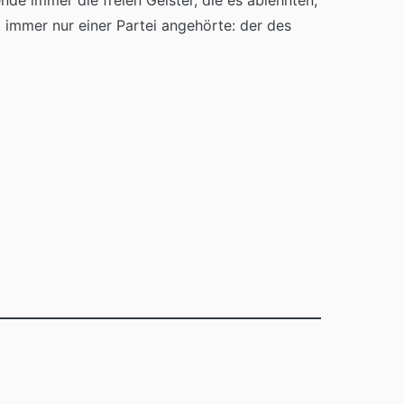
de immer die freien Geister, die es ablehnten,
 immer nur einer Partei angehörte: der des